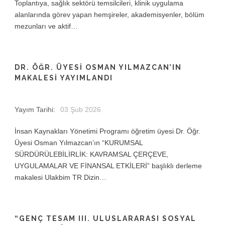
Toplantıya, sağlık sektörü temsilcileri, klinik uygulama
alanlarında görev yapan hemşireler, akademisyenler, bölüm
mezunları ve aktif…
DR. ÖĞR. ÜYESI OSMAN YILMAZCAN’IN
MAKALESI YAYIMLANDI
Yayım Tarihi:
03 Şub 2026
İnsan Kaynakları Yönetimi Programı öğretim üyesi Dr. Öğr.
Üyesi Osman Yılmazcan’ın “KURUMSAL
SÜRDÜRÜLEBİLİRLİK: KAVRAMSAL ÇERÇEVE,
UYGULAMALAR VE FİNANSAL ETKİLERİ” başlıklı derleme
makalesi Ulakbim TR Dizin…
“GENÇ TESAM III. ULUSLARARASI SOSYAL