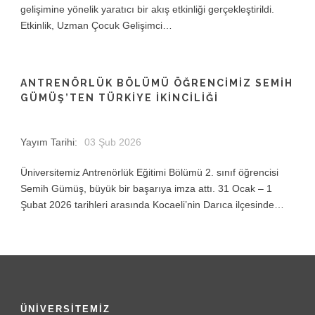
gelişimine yönelik yaratıcı bir akış etkinliği gerçekleştirildi.
Etkinlik, Uzman Çocuk Gelişimci…
ANTRENÖRLÜK BÖLÜMÜ ÖĞRENCIMIZ SEMIH
GÜMÜŞ’TEN TÜRKIYE İKINCILIĞI
Yayım Tarihi:
03 Şub 2026
Üniversitemiz Antrenörlük Eğitimi Bölümü 2. sınıf öğrencisi
Semih Gümüş, büyük bir başarıya imza attı. 31 Ocak – 1
Şubat 2026 tarihleri arasında Kocaeli’nin Darıca ilçesinde…
ÜNİVERSİTEMİZ