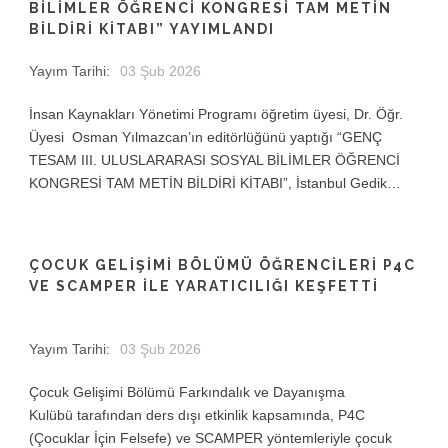
BILIMLER ÖĞRENCI KONGRESI TAM METIN
BILDIRI KITABI” YAYIMLANDI
Yayım Tarihi:
03 Şub 2026
İnsan Kaynakları Yönetimi Programı öğretim üyesi, Dr. Öğr.
Üyesi Osman Yılmazcan’ın editörlüğünü yaptığı “GENÇ
TESAM III. ULUSLARARASI SOSYAL BİLİMLER ÖĞRENCİ
KONGRESİ TAM METİN BİLDİRİ KİTABI”, İstanbul Gedik…
ÇOCUK GELİŞİMİ BÖLÜMÜ ÖĞRENCİLERİ P4C
VE SCAMPER İLE YARATICILIĞI KEŞFETTİ
Yayım Tarihi:
03 Şub 2026
Çocuk Gelişimi Bölümü Farkındalık ve Dayanışma
Kulübü tarafından ders dışı etkinlik kapsamında, P4C
(Çocuklar İçin Felsefe) ve SCAMPER yöntemleriyle çocuk