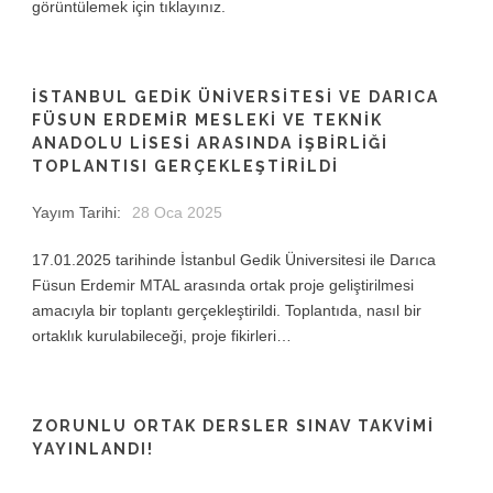
görüntülemek için tıklayınız.
İSTANBUL GEDIK ÜNIVERSITESI VE DARICA
FÜSUN ERDEMIR MESLEKI VE TEKNIK
ANADOLU LISESI ARASINDA İŞBIRLIĞI
TOPLANTISI GERÇEKLEŞTIRILDI
Yayım Tarihi:
28 Oca 2025
17.01.2025 tarihinde İstanbul Gedik Üniversitesi ile Darıca
Füsun Erdemir MTAL arasında ortak proje geliştirilmesi
amacıyla bir toplantı gerçekleştirildi. Toplantıda, nasıl bir
ortaklık kurulabileceği, proje fikirleri…
ZORUNLU ORTAK DERSLER SINAV TAKVIMI
YAYINLANDI!