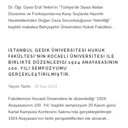
Dr. Öğr. Üyesi Erdi Yetkin’in “Türkiye’de Siyasi İktidar
Düzenine ve Fonksiyonlarına Karşı Suçlarda Hazırlık
Hareketlerinden Doğan Ceza Sorumluluğunun Yeterliliği”
başlıklı makalesi Bahçeşehir Üniversitesi Hukuk Fakültesi…
İSTANBUL GEDİK ÜNİVERSİTESİ HUKUK
FAKÜLTESİ’NİN KOCAELİ ÜNİVERSİTESİ İLE
BİRLİKTE DÜZENLEDİĞİ 1924 ANAYASASININ
100. YILI SEMPOZYUMU
GERÇEKLEŞTİRİLMİŞTİR.
Yayım Tarihi:
28 Kas 2024
Fakültemizin Kocaeli Üniversitesi ile düzenlediği “1924
Anayasasının 100. Yılı” başlıklı sempozyum 20 Kasım günü
Kartal Kampüsü Konferans Salonu’nda gerçekleştirilmiştir.
1924 Anayasası’nın farklı perspektiflerden ele alınarak…