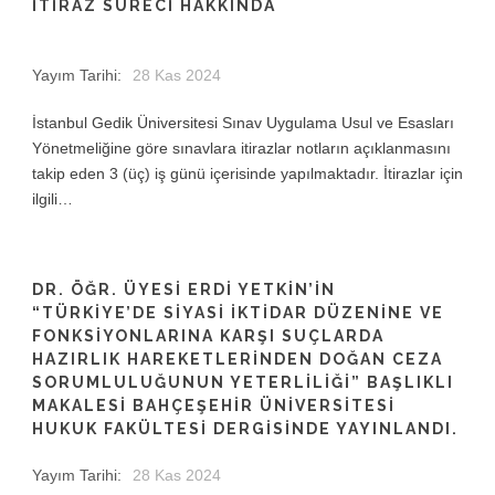
ITIRAZ SÜRECI HAKKINDA
Yayım Tarihi:
28 Kas 2024
İstanbul Gedik Üniversitesi Sınav Uygulama Usul ve Esasları
Yönetmeliğine göre sınavlara itirazlar notların açıklanmasını
takip eden 3 (üç) iş günü içerisinde yapılmaktadır. İtirazlar için
ilgili…
DR. ÖĞR. ÜYESI ERDI YETKIN’IN
“TÜRKIYE’DE SIYASI İKTIDAR DÜZENINE VE
FONKSIYONLARINA KARŞI SUÇLARDA
HAZIRLIK HAREKETLERINDEN DOĞAN CEZA
SORUMLULUĞUNUN YETERLILIĞI” BAŞLIKLI
MAKALESI BAHÇEŞEHIR ÜNIVERSITESI
HUKUK FAKÜLTESI DERGISINDE YAYINLANDI.
Yayım Tarihi:
28 Kas 2024