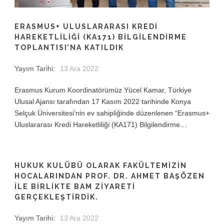
ERASMUS+ ULUSLARARASI KREDI
HAREKETLILIĞI (KA171) BILGILENDIRME
TOPLANTISI’NA KATILDIK
Yayım Tarihi:
13 Ara 2022
Erasmus Kurum Koordinatörümüz Yücel Kamar, Türkiye
Ulusal Ajansı tarafından 17 Kasım 2022 tarihinde Konya
Selçuk Üniversitesi’nin ev sahipliğinde düzenlenen “Erasmus+
Uluslararası Kredi Hareketliliği (KA171) Bilgilendirme…
HUKUK KULÜBÜ OLARAK FAKÜLTEMİZİN
HOCALARINDAN PROF. DR. AHMET BAŞÖZEN
İLE BİRLİKTE BAM ZİYARETİ
GERÇEKLEŞTİRDİK.
Yayım Tarihi:
13 Ara 2022