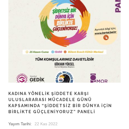
KADINA YÖNELIK ŞIDDETE KARŞI
ULUSLARARASI MÜCADELE GÜNÜ
KAPSAMINDA “ŞIDDETSIZ BIR DÜNYA İÇIN
BIRLIKTE GÜÇLENIYORUZ” PANELI
Yayım Tarihi:
22 Kas 2022