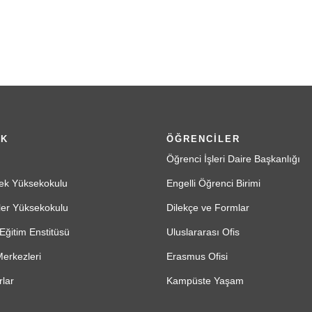
İK
ÖĞRENCİLER
Öğrenci İşleri Daire Başkanlığı
ek Yüksekokulu
Engelli Öğrenci Birimi
ler Yüksekokulu
Dilekçe ve Formlar
Eğitim Enstitüsü
Uluslararası Ofis
erkezleri
Erasmus Ofisi
lar
Kampüste Yaşam