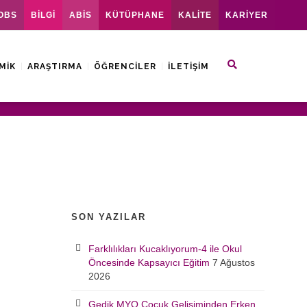
OBS
BİLGİ
ABİS
KÜTÜPHANE
KALİTE
KARİYER
MIK
ARAŞTIRMA
ÖĞRENCILER
İLETIŞIM
SON YAZILAR
Farklılıkları Kucaklıyorum-4 ile Okul
Öncesinde Kapsayıcı Eğitim
7 Ağustos
2026
Gedik MYO Çocuk Gelişiminden Erken