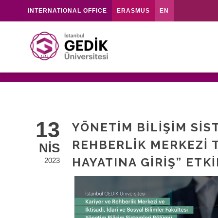
INTERNATIONAL OFFICE
ERASMUS
EN
13
YÖNETIM BILIŞIM SI
REHBERLIK MERKEZI 
NIS
HAYATINA GIRIŞ” ETK
2023