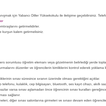
anışmak için Yabancı Diller Yüksekokulu ile iletişime geçebilirsiniz. Tele
ler
tıraşlarını getirmelidirler.
kurşun kalem getirmelisiniz.
 ders sorumlusu öğretim elemanı veya gözetmenin belirlediği yerde topla
malarını düzenler ve öğrencilerin kimliklerini kontrol ederek yoklama li
klerinin sınav süresince sıranın üzerinde olması gerektiğini açıklar.
elefonu, kulaklık, cep bilgisayarı, bluetooth, ses kayıt cihazı, akıllı saa
cihazlar varsa sınav aşlamadan önce öğrencinin sınav kuralları gereğinc
ması sağlanır.
meleri, diğer sınav salonlarına girmeleri ve sınavı devam eden öğrenciler