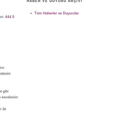
HABER VE DUYURU ARŞIVI
Tüm Haberler ve Duyurular
fon:
444 5
nır.
stesini
t gibi
e kendisinin
 ile