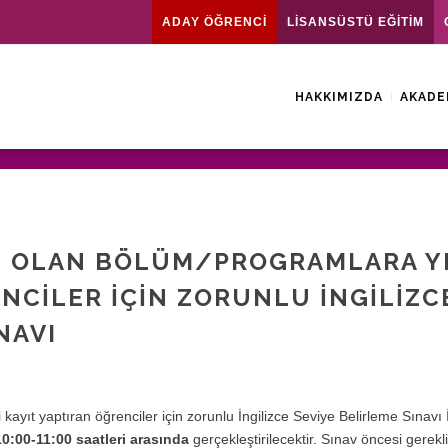
ADAY ÖĞRENCİ
LİSANSÜSTÜ EĞİTİM
HAKKIMIZDA
AKADE
ZCE OLAN BÖLÜM/PROGRAMLARA Y
ENCILER IÇIN ZORUNLU İNGILIZC
NAVI
 kayıt yaptıran öğrenciler için zorunlu İngilizce Seviye Belirleme Sınavı 
10:00-11:00 saatleri arasında
gerçekleştirilecektir. Sınav öncesi gerekli