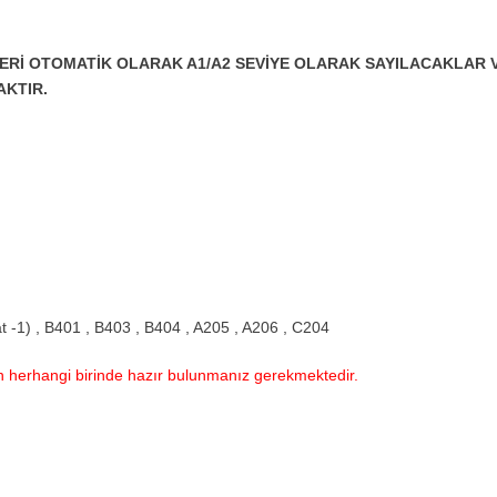
LERİ OTOMATİK OLARAK A1/A2 SEVİYE OLARAK SAYILACAKLAR 
AKTIR.
 -1) , B401 , B403 , B404 , A205 , A206 , C204
den herhangi birinde hazır bulunmanız gerekmektedir.