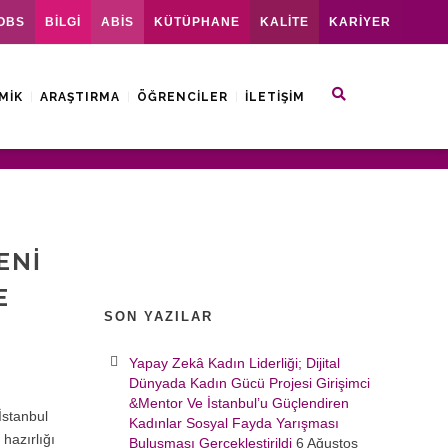
OBS
BİLGİ
ABİS
KÜTÜPHANE
KALİTE
KARİYER
MIK
ARAŞTIRMA
ÖĞRENCILER
İLETIŞIM
ENI
E
SON YAZILAR
Yapay Zekâ Kadın Liderliği; Dijital
Dünyada Kadın Gücü Projesi Girişimci
&Mentor Ve İstanbul’u Güçlendiren
İstanbul
Kadınlar Sosyal Fayda Yarışması
 hazırlığı
Buluşması Gerçekleştirildi
6 Ağustos