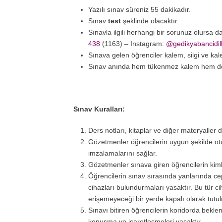
Yazılı sınav süreniz 55 dakikadır.
Sınav
test
şeklinde olacaktır.
Sınavla ilgili herhangi bir sorunuz olursa d
438
(1163) – Instagram:
@gedikyabancidil
Sınava gelen öğrenciler kalem, silgi ve kalem
Sınav anında hem tükenmez kalem hem de 
Sınav Kuralları:
Ders notları, kitaplar ve diğer materyaller
Gözetmenler öğrencilerin uygun şekilde otur
imzalamalarını sağlar.
Gözetmenler sınava giren öğrencilerin kimli
Öğrencilerin sınav sırasında yanlarında cep t
cihazları bulundurmaları yasaktır. Bu tür 
erişemeyeceği bir yerde kapalı olarak tutul
Sınavı bitiren öğrencilerin koridorda bekle
konuşma ve işaretleşmeleri yasaktır.