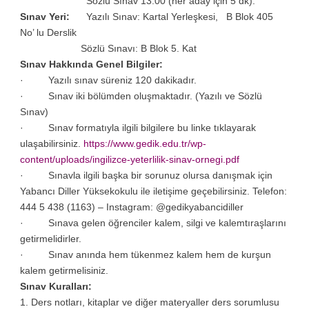
Sözlü Sınav 13:00 (her aday için 5 dk).
Sınav Yeri:
Yazılı Sınav:
Kartal Yerleşkesi, B Blok 405
No’ lu Derslik
Sözlü Sınavı
: B Blok 5. Kat
Sınav Hakkında Genel Bilgiler:
· Yazılı sınav süreniz 120 dakikadır.
· Sınav iki bölümden oluşmaktadır. (Yazılı ve Sözlü
Sınav)
· Sınav formatıyla ilgili bilgilere bu linke tıklayarak
ulaşabilirsiniz.
https://www.gedik.edu.tr/wp-
content/uploads/ingilizce-yeterlilik-sinav-ornegi.pdf
· Sınavla ilgili başka bir sorunuz olursa danışmak için
Yabancı Diller Yüksekokulu ile iletişime geçebilirsiniz. Telefon:
444 5 438 (1163) – Instagram: @gedikyabancidiller
· Sınava gelen öğrenciler kalem, silgi ve kalemtıraşlarını
getirmelidirler.
· Sınav anında hem tükenmez kalem hem de kurşun
kalem getirmelisiniz.
Sınav Kuralları:
1. Ders notları, kitaplar ve diğer materyaller ders sorumlusu