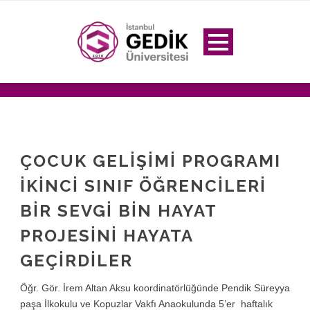
ÇOCUK GELIŞIMI PROGRAMI
IKINCI SINIF ÖĞRENCILERI
BIR SEVGI BIN HAYAT
PROJESINI HAYATA
GEÇIRDILER
Öğr. Gör. İrem Altan Aksu koordinatörlüğünde Pendik Süreyya
paşa İlkokulu ve Kopuzlar Vakfı Anaokulunda 5’er haftalık