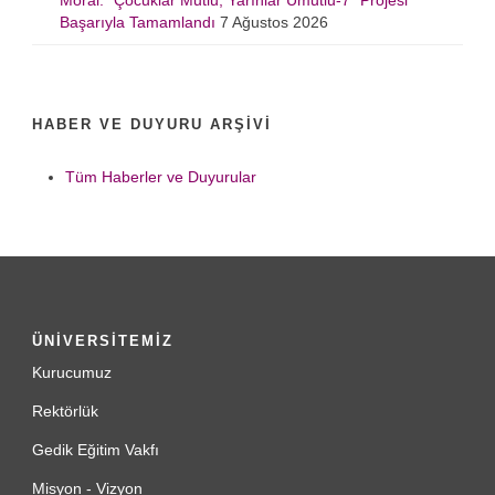
Moral: “Çocuklar Mutlu, Yarınlar Umutlu-7” Projesi
Başarıyla Tamamlandı
7 Ağustos 2026
HABER VE DUYURU ARŞIVI
Tüm Haberler ve Duyurular
ÜNİVERSİTEMİZ
Kurucumuz
Rektörlük
Gedik Eğitim Vakfı
Misyon - Vizyon