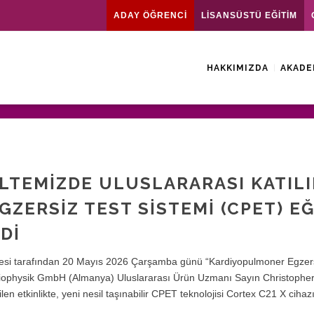
ADAY ÖĞRENCİ
LİSANSÜSTÜ EĞİTİM
HAKKIMIZDA
AKADE
ÜLTEMIZDE ULUSLARARASI KATILI
ZERSIZ TEST SISTEMI (CPET) EĞ
DI
ültesi tarafından 20 Mayıs 2026 Çarşamba günü “Kardiyopulmoner Egzer
Biophysik GmbH (Almanya) Uluslararası Ürün Uzmanı Sayın Christopher
len etkinlikte, yeni nesil taşınabilir CPET teknolojisi Cortex C21 X cihaz