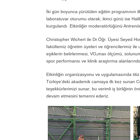
İki gün boyunca yürütülen eğitim programının il
laboratuvar oturumu olarak; ikinci günü ise Ha
kurgulandı. Etkinliğin moderatörlüğünü Antrenö
Christopher Wichert ile Dr.Öğr. Üyesi Seyed Hout
fakültemiz öğretim üyeleri ve öğrencilerimiz ile 
eşiklerin belirlenmesi, VO₂max ölçümü, solunum d
spor performansı ve klinik araştırma alanlarında 
Etkinliğin organizasyonu ve uygulamasında titi
Türkiye’deki akademik camiaya ilk kez sunan Co
teşekkürlerimizi sunar; bu verimli iş birliğini
devam etmesini temenni ederiz.