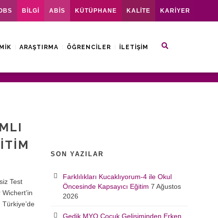
OBS
BİLGİ
ABİS
KÜTÜPHANE
KALİTE
KARİYER
MIK
ARAŞTIRMA
ÖĞRENCILER
İLETIŞIM
MLI
ITIM
SON YAZILAR
Farklılıkları Kucaklıyorum-4 ile Okul
siz Test
Öncesinde Kapsayıcı Eğitim
7 Ağustos
 Wichert’in
2026
ı Türkiye’de
Gedik MYO Çocuk Gelişiminden Erken