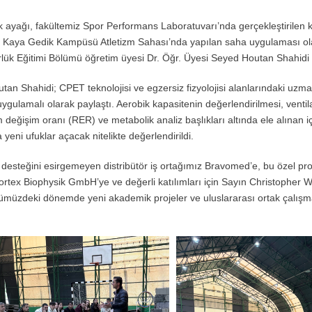
k ayağı, fakültemiz Spor Performans Laboratuvarı’nda gerçekleştirilen 
lil Kaya Gedik Kampüsü Atletizm Sahası’nda yapılan saha uygulaması ol
rlük Eğitimi Bölümü öğretim üyesi Dr. Öğr. Üyesi Seyed Houtan Shahidi 
an Shahidi; CPET teknolojisi ve egzersiz fizyolojisi alanlarındaki uzman
uygulamalı olarak paylaştı. Aerobik kapasitenin değerlendirilmesi, ventil
eğişim oranı (RER) ve metabolik analiz başlıkları altında ele alınan iç
yeni ufuklar açacak nitelikte değerlendirildi.
z desteğini esirgemeyen distribütör iş ortağımız Bravomed’e, bu özel pr
rtex Biophysik GmbH’ye ve değerli katılımları için Sayın Christopher W
n önümüzdeki dönemde yeni akademik projeler ve uluslararası ortak çalışm