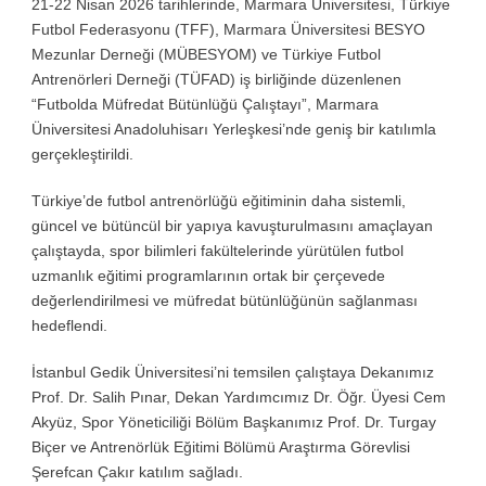
21-22 Nisan 2026 tarihlerinde, Marmara Üniversitesi, Türkiye
Futbol Federasyonu (TFF), Marmara Üniversitesi BESYO
Mezunlar Derneği (MÜBESYOM) ve Türkiye Futbol
Antrenörleri Derneği (TÜFAD) iş birliğinde düzenlenen
“Futbolda Müfredat Bütünlüğü Çalıştayı”, Marmara
Üniversitesi Anadoluhisarı Yerleşkesi’nde geniş bir katılımla
gerçekleştirildi.
Türkiye’de futbol antrenörlüğü eğitiminin daha sistemli,
güncel ve bütüncül bir yapıya kavuşturulmasını amaçlayan
çalıştayda, spor bilimleri fakültelerinde yürütülen futbol
uzmanlık eğitimi programlarının ortak bir çerçevede
değerlendirilmesi ve müfredat bütünlüğünün sağlanması
hedeflendi.
İstanbul Gedik Üniversitesi’ni temsilen çalıştaya Dekanımız
Prof. Dr. Salih Pınar, Dekan Yardımcımız Dr. Öğr. Üyesi Cem
Akyüz, Spor Yöneticiliği Bölüm Başkanımız Prof. Dr. Turgay
Biçer ve Antrenörlük Eğitimi Bölümü Araştırma Görevlisi
Şerefcan Çakır katılım sağladı.