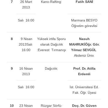
7
26 Mart
Kano-Rafting:
Fatih SANİ
2013
Salı 16:00
Marmara BESYO
Öğretim görevlisi
8
9 Nisan
Yüksek irtifa Sporu
Nasuh
2013Salı
olarak Dağcılık
MAHRUKİ
Öğr. Gör.
16:00
:Everest Tırmanışı
Yılmaz SEVGÜL
Akdeniz Üniv.
9
16 Nisan
Dağcılık:
Prof. Dr. Atilla
2013
Erdemli
Salı 16:00
İst. Üniversitesi Ed.
Fak. Öğr. Üyesi
10
23 Nisan
Rüzgar Sörfü-
Doç. Dr. Güven