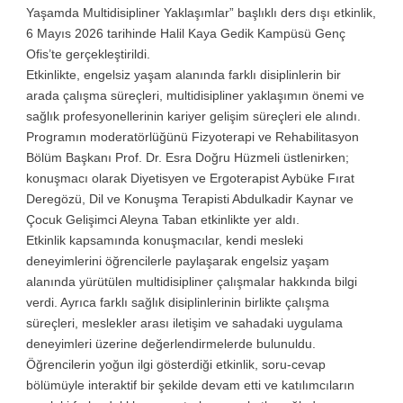
Yaşamda Multidisipliner Yaklaşımlar” başlıklı ders dışı etkinlik,
6 Mayıs 2026 tarihinde Halil Kaya Gedik Kampüsü Genç
Ofis’te gerçekleştirildi.
Etkinlikte, engelsiz yaşam alanında farklı disiplinlerin bir
arada çalışma süreçleri, multidisipliner yaklaşımın önemi ve
sağlık profesyonellerinin kariyer gelişim süreçleri ele alındı.
Programın moderatörlüğünü Fizyoterapi ve Rehabilitasyon
Bölüm Başkanı Prof. Dr. Esra Doğru Hüzmeli üstlenirken;
konuşmacı olarak Diyetisyen ve Ergoterapist Aybüke Fırat
Deregözü, Dil ve Konuşma Terapisti Abdulkadir Kaynar ve
Çocuk Gelişimci Aleyna Taban etkinlikte yer aldı.
Etkinlik kapsamında konuşmacılar, kendi mesleki
deneyimlerini öğrencilerle paylaşarak engelsiz yaşam
alanında yürütülen multidisipliner çalışmalar hakkında bilgi
verdi. Ayrıca farklı sağlık disiplinlerinin birlikte çalışma
süreçleri, meslekler arası iletişim ve sahadaki uygulama
deneyimleri üzerine değerlendirmelerde bulunuldu.
Öğrencilerin yoğun ilgi gösterdiği etkinlik, soru-cevap
bölümüyle interaktif bir şekilde devam etti ve katılımcıların