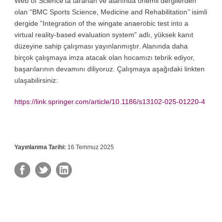
Web of Science’ta taranan ve alanında önemli dergilerden
olan “BMC Sports Science, Medicine and Rehabilitation’’ isimli
dergide ”Integration of the wingate anaerobic test into a
virtual reality-based evaluation system” adlı, yüksek kanıt
düzeyine sahip çalışması yayınlanmıştır. Alanında daha
birçok çalışmaya imza atacak olan hocamızı tebrik ediyor,
başarılarının devamını diliyoruz. Çalışmaya aşağıdaki linkten
ulaşabilirsiniz:
https://link.springer.com/article/10.1186/s13102-025-01220-4
Yayınlanma Tarihi:
16 Temmuz 2025