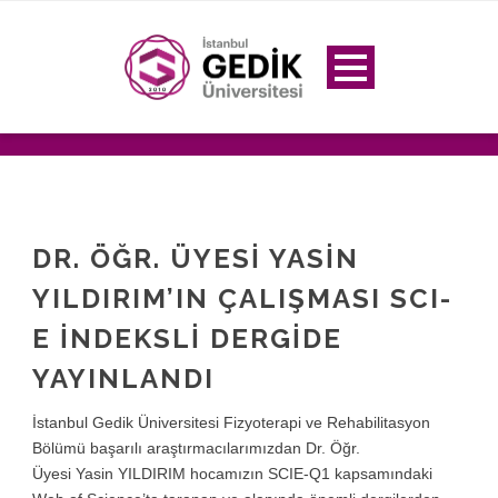
DR. ÖĞR. ÜYESI YASIN
YILDIRIM’IN ÇALIŞMASI SCI-
E İNDEKSLI DERGIDE
YAYINLANDI
İstanbul Gedik Üniversitesi Fizyoterapi ve Rehabilitasyon
Bölümü başarılı araştırmacılarımızdan Dr. Öğr.
Üyesi Yasin YILDIRIM hocamızın SCIE-Q1 kapsamındaki