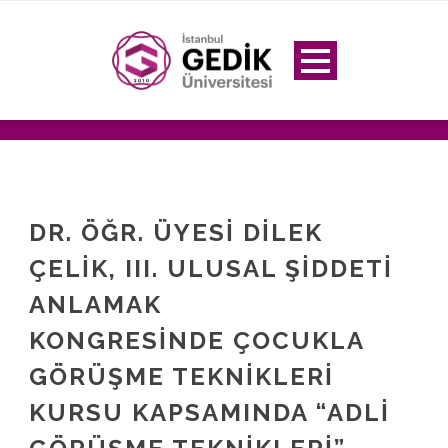
DR. ÖĞR. ÜYESI DILEK
ÇELIK, III. ULUSAL ŞIDDETI
ANLAMAK
KONGRESINDE ÇOCUKLA
GÖRÜŞME TEKNIKLERI
KURSU KAPSAMINDA “ADLI