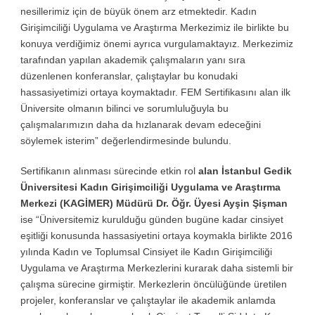
nesillerimiz için de büyük önem arz etmektedir. Kadın
Girişimciliği Uygulama ve Araştırma Merkezimiz ile birlikte bu
konuya verdiğimiz önemi ayrıca vurgulamaktayız. Merkezimiz
tarafından yapılan akademik çalışmaların yanı sıra
düzenlenen konferanslar, çalıştaylar bu konudaki
hassasiyetimizi ortaya koymaktadır. FEM Sertifikasını alan ilk
Üniversite olmanın bilinci ve sorumluluğuyla bu
çalışmalarımızın daha da hızlanarak devam edeceğini
söylemek isterim” değerlendirmesinde bulundu.
Sertifikanın alınması sürecinde etkin rol
alan İstanbul Gedik
Üniversitesi Kadın Girişimciliği Uygulama ve Araştırma
Merkezi (KAGİMER) Müdürü Dr. Öğr. Üyesi Ayşin Şişman
ise “Üniversitemiz kurulduğu günden bugüne kadar cinsiyet
eşitliği konusunda hassasiyetini ortaya koymakla birlikte 2016
yılında Kadın ve Toplumsal Cinsiyet ile Kadın Girişimciliği
Uygulama ve Araştırma Merkezlerini kurarak daha sistemli bir
çalışma sürecine girmiştir. Merkezlerin öncülüğünde üretilen
projeler, konferanslar ve çalıştaylar ile akademik anlamda