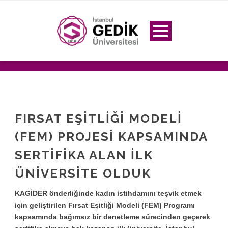
FIRSAT EŞİTLİĞİ MODELİ
(FEM) PROJESİ KAPSAMINDA
SERTİFİKA ALAN İLK
ÜNİVERSİTE OLDUK
KAGİDER önderliğinde kadın istihdamını teşvik etmek
için geliştirilen Fırsat Eşitliği Modeli (FEM) Programı
kapsamında bağımsız bir denetleme sürecinden geçerek