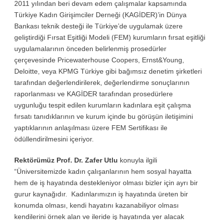
2011 yılından beri devam edem çalışmalar kapsamında
Türkiye Kadın Girişimciler Derneği (KAGİDER)’in Dünya
Bankası teknik desteği ile Türkiye’de uygulamak üzere
geliştirdiği Fırsat Eşitliği Modeli (FEM) kurumların fırsat eşitliği
uygulamalarının önceden belirlenmiş prosedürler
çerçevesinde Pricewaterhouse Coopers, Ernst&Young,
Deloitte, veya KPMG Türkiye gibi bağımsız denetim şirketleri
tarafından değerlendirilerek, değerlendirme sonuçlarının
raporlanması ve KAGİDER tarafından prosedürlere
uygunluğu tespit edilen kurumların kadınlara eşit çalışma
fırsatı tanıdıklarının ve kurum içinde bu görüşün iletişimini
yaptıklarının anlaşılması üzere FEM Sertifikası ile
ödüllendirilmesini içeriyor.
Rektörümüz Prof. Dr. Zafer Utlu
konuyla ilgili
“Üniversitemizde kadın çalışanlarının hem sosyal hayatta
hem de iş hayatında destekleniyor olması bizler için ayrı bir
gurur kaynağıdır. Kadınlarımızın iş hayatında üreten bir
konumda olması, kendi hayatını kazanabiliyor olması
kendilerini örnek alan ve ileride iş hayatında yer alacak