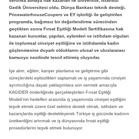
sertifika almaya hak kazanan ilk üniversite, İstanbul
Gedik Üniversitesi oldu. Dünya Bankası teknik desteği,
PricewaterhouseCoopers ve EY işbirliği ile geliştirilen
programda, bağımsız bir değerlendirme sürecinden
geçtikten sonra Fırsat Eşitliği Modeli Sertifikasına hak
kazanan kurumlar, yapıları, eylemleri ve istihdam olguları
ile toplumsal cinsiyet eşitliğine ve istihdamda kadın
güçlenmesine duyarlı olduklarını ulusal ve uluslararası
kamuoyu nezdinde tescil ettirmiş oluyorlar.
İşe alım, eğitim, kariyer planlama ve geliştirme gibi
süreçlerdeki eşitsizlikleri saptamak ve iş yaşamında cinsiyet
ayrımcılığına dayalı yaklaşımlara son vermek amacıyla
KAGİDER önderliğinde gerçekleştirilen Fırsat Eşitliği
Modeli’nin hedefleri arasında iş yaşamında cinsiyet eşitliğini
teşvik etmek üzere özel sektöre destek olmak; istihdam ve
kazançlarda eşitliği destekleyerek Türkiye iş gücünde kadının
üretkenliğini artırmak ve iş dünyasında fırsat eşitliği
prosedürlerini teşvik etmek bulunuyor.