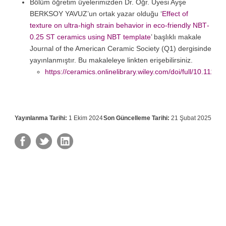
Bölüm öğretim üyelerimizden Dr. Öğr. Üyesi Ayşe
BERKSOY YAVUZ’un ortak yazar olduğu ‘
Effect of
texture on ultra‐high strain behavior in eco‐friendly NBT‐
0.25 ST ceramics using NBT template
’ başlıklı makale
Journal of the American Ceramic Society (Q1) dergisinde
yayınlanmıştır. Bu makaleleye linkten erişebilirsiniz.
https://ceramics.onlinelibrary.wiley.com/doi/full/10.1111/
Yayınlanma Tarihi:
1 Ekim 2024
Son Güncelleme Tarihi:
21 Şubat 2025