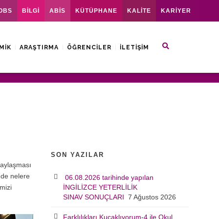
OBS
BİLGİ
ABİS
KÜTÜPHANE
KALİTE
KARİYER
MIK
ARAŞTIRMA
ÖĞRENCILER
İLETIŞIM
SON YAZILAR
paylaşması
nde nelere
06.08.2026 tarihinde yapılan
mizi
İNGİLİZCE YETERLİLİK
SINAV SONUÇLARI
7 Ağustos 2026
Farklılıkları Kucaklıyorum-4 ile Okul