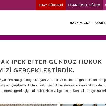
ADAY ÖĞRENCİ
LİSANSÜSTÜ EĞİTİM
HAKKIMIZDA
AKADE
AK İPEK BİTER GÜNDÜZ HUKUK
İZİ GERÇEKLEŞTİRDİK.
ziyaretimizde geleceğimize yön vermesi ve bizimle engin tecrübelerini 
nde ziyaret ettik. Elde edindiğimiz bilgiler dahilinde avukatlık mesleği
zlememiz gerektiğiyle alakalı bizlere yol gösterdi. Kendisine teşekkürleri