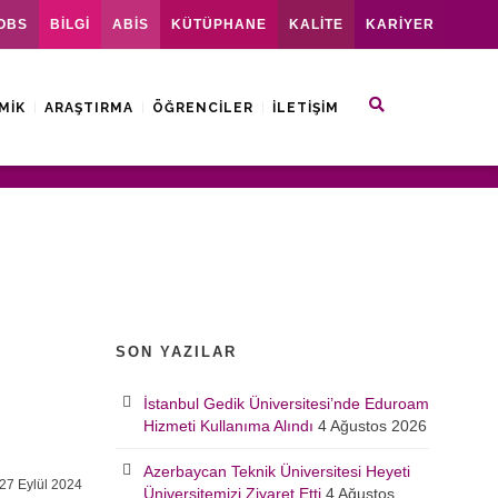
OBS
BİLGİ
ABİS
KÜTÜPHANE
KALİTE
KARİYER
MIK
ARAŞTIRMA
ÖĞRENCILER
İLETIŞIM
SON YAZILAR
İstanbul Gedik Üniversitesi’nde Eduroam
Hizmeti Kullanıma Alındı
4 Ağustos 2026
Azerbaycan Teknik Üniversitesi Heyeti
27 Eylül 2024
Üniversitemizi Ziyaret Etti
4 Ağustos