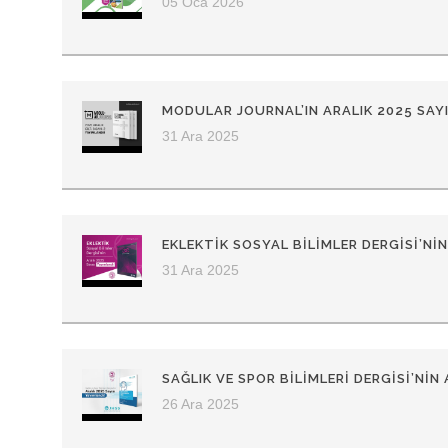
05 Oca 2026
MODULAR JOURNAL’IN ARALIK 2025 SAYI
31 Ara 2025
EKLEKTİK SOSYAL BİLİMLER DERGİSİ’NİN
31 Ara 2025
SAĞLIK VE SPOR BILIMLERI DERGISI’NIN 
26 Ara 2025