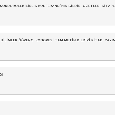
SÜRDÜRÜLEBILIRLIK KONFERANSI’NIN BILDIRI ÖZETLERI KITAP
 BILIMLER ÖĞRENCI KONGRESI TAM METIN BILDIRI KITABI YAYI
DI