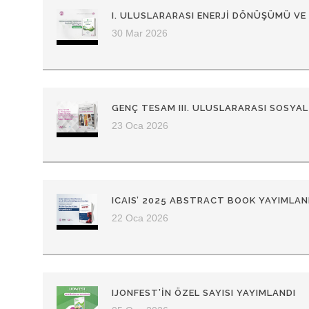
I. ULUSLARARASI ENERJI DÖNÜŞÜMÜ VE 
30 Mar 2026
GENÇ TESAM III. ULUSLARARASI SOSYAL
23 Oca 2026
ICAIS’ 2025 ABSTRACT BOOK YAYIMLAN
22 Oca 2026
IJONFEST’IN ÖZEL SAYISI YAYIMLANDI