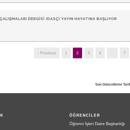
 ÇALIŞMALARI DERGISI (DASÇ) YAYIN HAYATINA BAŞLIYOR
‹ Previous
1
2
3
4
…
7
Son Güncelleme Tarih
İK
ÖĞRENCİLER
Öğrenci İşleri Daire Başkanlığı