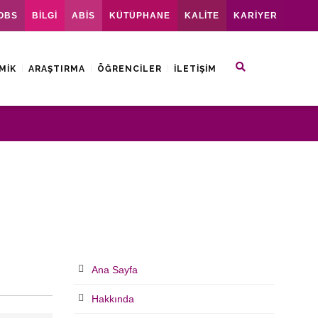
OBS
BİLGİ
ABİS
KÜTÜPHANE
KALİTE
KARİYER
MIK
ARAŞTIRMA
ÖĞRENCILER
İLETIŞIM
Ana Sayfa
Hakkında