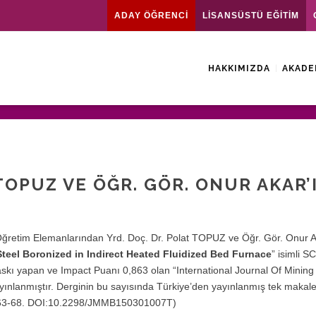
ADAY ÖĞRENCİ
LİSANSÜSTÜ EĞİTİM
HAKKIMIZDA
AKADE
 TOPUZ VE ÖĞR. GÖR. ONUR AKAR’
Öğretim Elemanlarından Yrd. Doç. Dr. Polat TOPUZ ve Öğr. Gör. Onur 
 Steel Boronized in Indirect Heated Fluidized Bed Furnace
” isimli SC
baskı yapan ve Impact Puanı 0,863 olan “International Journal Of Mining
yınlanmıştır. Derginin bu sayısında Türkiye’den yayınlanmış tek makale
16) 63-68. DOI:10.2298/JMMB150301007T)