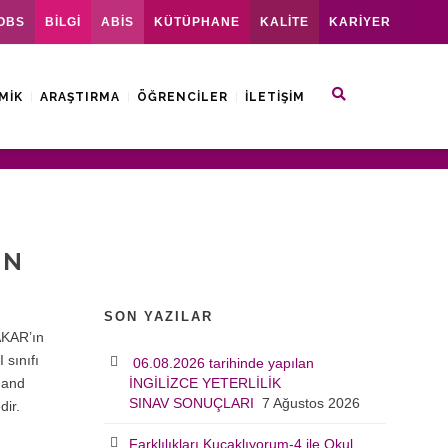
OBS
BİLGİ
ABİS
KÜTÜPHANE
KALİTE
KARİYER
MIK
ARAŞTIRMA
ÖĞRENCILER
İLETIŞIM
IN
SON YAZILAR
AKAR’ın
I sınıfı
06.08.2026 tarihinde yapılan
 and
İNGİLİZCE YETERLİLİK
SINAV SONUÇLARI
7 Ağustos 2026
dir.
Farklılıkları Kucaklıyorum-4 ile Okul