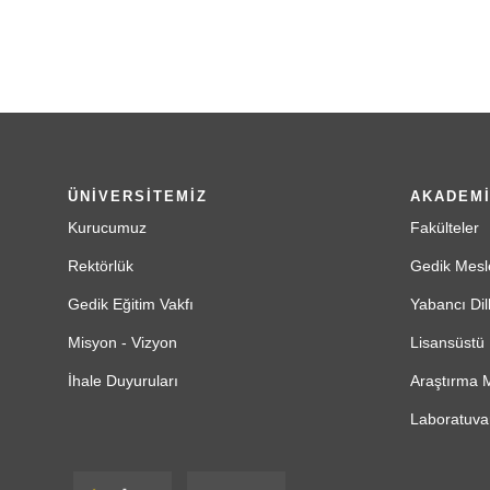
ÜNİVERSİTEMİZ
AKADEM
Kurucumuz
Fakülteler
Rektörlük
Gedik Mesl
Gedik Eğitim Vakfı
Yabancı Dil
Misyon - Vizyon
Lisansüstü 
İhale Duyuruları
Araştırma M
Laboratuvar