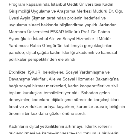
Program kapsamında İstanbul Gedik Üniversitesi Kadın
Girişimciliği Uygulama ve Araştırma Merkezi Müdürü Dr. Öğr.
Üyesi Ayşin Şişman tarafından projenin hedefleri ve
uygulama süreci hakkında bilgilendirme yapıldı. Ardından
Marmara Üniversitesi ESKAR Müdürü Prof. Dr. Fatma
Ayanoğlu ile İstanbul Aile ve Sosyal Hizmetler İl Müdür
Yardımcısı Rabia Güngör’ün katılımıyla gerçekleştirilen
panelde, dijital çağda kadın liderliği akademik ve kamusal
politikalar perspektifinden ele alındı.
Etkinlikte; İŞKUR, belediyeler, Sosyal Yardımlaşma ve
Dayanışma Vakıfları, Aile ve Sosyal Hizmetler Bakanlığı’na
bağlı sosyal hizmet merkezleri, kadın kooperatifleri ve sivil
toplum kuruluşları temsilcileri yer aldı. Sahadan gelen
deneyimler, kadınların dijitalleşme sürecinde karşılaştıkları
fırsat ve zorlukları ortaya koyarken, kurumlar arası iş birliğinin
önemini bir kez daha gözler önüne serdi.
Kadınların dijital yetkinliklerini artırmayı, liderlik rollerini
güçlendirmeyi ve kamu–üniversite–sivil toplum iş birliklerini