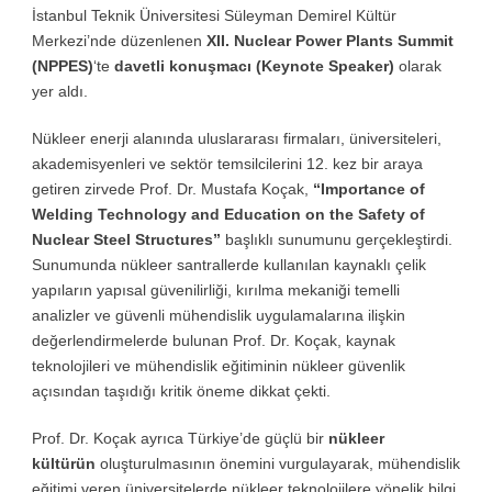
İstanbul Teknik Üniversitesi Süleyman Demirel Kültür
Merkezi’nde düzenlenen
XII. Nuclear Power Plants Summit
(NPPES)
‘te
davetli konuşmacı (Keynote Speaker)
olarak
yer aldı.
Nükleer enerji alanında uluslararası firmaları, üniversiteleri,
akademisyenleri ve sektör temsilcilerini 12. kez bir araya
getiren zirvede Prof. Dr. Mustafa Koçak,
“Importance of
Welding Technology and Education on the Safety of
Nuclear Steel Structures”
başlıklı sunumunu gerçekleştirdi.
Sunumunda nükleer santrallerde kullanılan kaynaklı çelik
yapıların yapısal güvenilirliği, kırılma mekaniği temelli
analizler ve güvenli mühendislik uygulamalarına ilişkin
değerlendirmelerde bulunan Prof. Dr. Koçak, kaynak
teknolojileri ve mühendislik eğitiminin nükleer güvenlik
açısından taşıdığı kritik öneme dikkat çekti.
Prof. Dr. Koçak ayrıca Türkiye’de güçlü bir
nükleer
kültürün
oluşturulmasının önemini vurgulayarak, mühendislik
eğitimi veren üniversitelerde nükleer teknolojilere yönelik bilgi