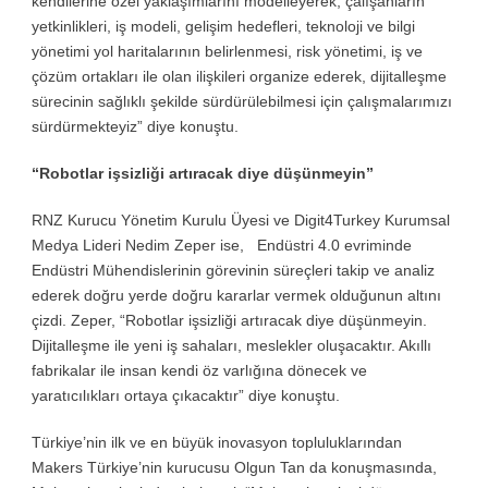
kendilerine özel yaklaşımlarını modelleyerek, çalışanların
yetkinlikleri, iş modeli, gelişim hedefleri, teknoloji ve bilgi
yönetimi yol haritalarının belirlenmesi, risk yönetimi, iş ve
çözüm ortakları ile olan ilişkileri organize ederek, dijitalleşme
sürecinin sağlıklı şekilde sürdürülebilmesi için çalışmalarımızı
sürdürmekteyiz” diye konuştu.
“Robotlar işsizliği artıracak diye düşünmeyin”
RNZ Kurucu Yönetim Kurulu Üyesi ve Digit4Turkey Kurumsal
Medya Lideri Nedim Zeper ise, Endüstri 4.0 evriminde
Endüstri Mühendislerinin görevinin süreçleri takip ve analiz
ederek doğru yerde doğru kararlar vermek olduğunun altını
çizdi. Zeper, “Robotlar işsizliği artıracak diye düşünmeyin.
Dijitalleşme ile yeni iş sahaları, meslekler oluşacaktır. Akıllı
fabrikalar ile insan kendi öz varlığına dönecek ve
yaratıcılıkları ortaya çıkacaktır” diye konuştu.
Türkiye’nin ilk ve en büyük inovasyon topluluklarından
Makers Türkiye’nin kurucusu Olgun Tan da konuşmasında,