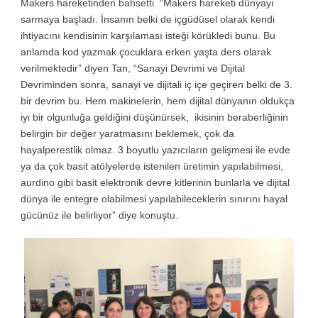
Makers hareketinden bahsetti. “Makers hareketi dünyayı
sarmaya başladı. İnsanın belki de içgüdüsel olarak kendi
ihtiyacını kendisinin karşılaması isteği körükledi bunu. Bu
anlamda kod yazmak çocuklara erken yaşta ders olarak
verilmektedir” diyen Tan, “Sanayi Devrimi ve Dijital
Devriminden sonra, sanayi ve dijitali iç içe geçiren belki de 3.
bir devrim bu. Hem makinelerin, hem dijital dünyanın oldukça
iyi bir olgunluğa geldiğini düşünürsek, ikisinin beraberliğinin
belirgin bir değer yaratmasını beklemek, çok da
hayalperestlik olmaz. 3 boyutlu yazıcıların gelişmesi ile evde
ya da çok basit atölyelerde istenilen üretimin yapılabilmesi,
aurdino gibi basit elektronik devre kitlerinin bunlarla ve dijital
dünya ile entegre olabilmesi yapılabileceklerin sınırını hayal
gücünüz ile belirliyor” diye konuştu.