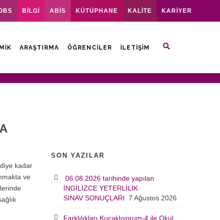
OBS
BİLGİ
ABİS
KÜTÜPHANE
KALİTE
KARİYER
MIK
ARAŞTIRMA
ÖĞRENCILER
İLETIŞIM
A
SON YAZILAR
diye kadar
lanmakta ve
06.08.2026 tarihinde yapılan
lerinde
İNGİLİZCE YETERLİLİK
SINAV SONUÇLARI
7 Ağustos 2026
sağlık
Farklılıkları Kucaklıyorum-4 ile Okul