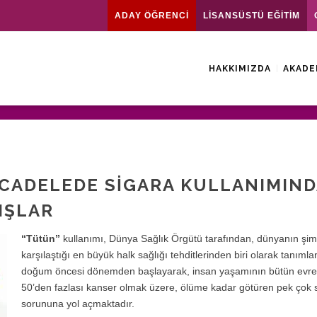
ADAY ÖĞRENCİ
LİSANSÜSTÜ EĞİTİM
HAKKIMIZDA
AKADE
CADELEDE SIGARA KULLANIMIND
IŞLAR
“Tütün”
kullanımı, Dünya Sağlık Örgütü tarafından, dünyanın şim
karşılaştığı en büyük halk sağlığı tehditlerinden biri olarak tanım
doğum öncesi dönemden başlayarak, insan yaşamının bütün evre
50’den fazlası kanser olmak üzere, ölüme kadar götüren pek çok 
sorununa yol açmaktadır.