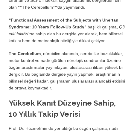
taranan ve SCI-E indeksli, saygın akademik dergilerden biri
olan **“The Cerebellum”**da yayımlandı.
“Functional Assessment of the Subjects with Unertan
Syndrome: 10 Years Follow-Up Study”
başlıklı çalışma,
Q3
etki faktörüne
sahip olan bu dergide yer alarak, hem bilimsel
katkısı hem de metodolojik niteliğiyle dikkat çekiyor.
The Cerebellum
, nörobilim alanında, serebellar bozukluklar,
motor kontrol ve nadir görülen nörolojik sendromlar üzerine
özgün araştırmalar yayımlayan, uluslararası itibarı yüksek bir
dergidir. Bu bağlamda dergide yayın yapmak, araştırmanın
bilimsel değeri kadar, çalışmanın uluslararası alandaki etkisini
de ortaya koymaktadır.
Yüksek Kanıt Düzeyine Sahip,
10 Yıllık Takip Verisi
Prof. Dr. Hüzmeli’nin de yer aldığı bu özgün çalışma; nadir