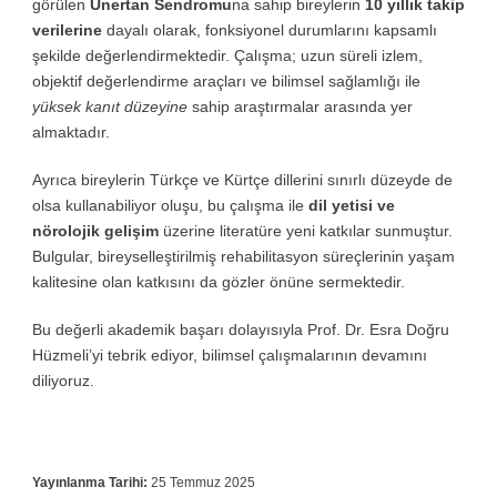
görülen
Unertan Sendromu
na sahip bireylerin
10 yıllık takip
verilerine
dayalı olarak, fonksiyonel durumlarını kapsamlı
şekilde değerlendirmektedir. Çalışma; uzun süreli izlem,
objektif değerlendirme araçları ve bilimsel sağlamlığı ile
yüksek kanıt düzeyine
sahip araştırmalar arasında yer
almaktadır.
Ayrıca bireylerin Türkçe ve Kürtçe dillerini sınırlı düzeyde de
olsa kullanabiliyor oluşu, bu çalışma ile
dil yetisi ve
nörolojik gelişim
üzerine literatüre yeni katkılar sunmuştur.
Bulgular, bireyselleştirilmiş rehabilitasyon süreçlerinin yaşam
kalitesine olan katkısını da gözler önüne sermektedir.
Bu değerli akademik başarı dolayısıyla Prof. Dr. Esra Doğru
Hüzmeli’yi tebrik ediyor, bilimsel çalışmalarının devamını
diliyoruz.
Yayınlanma Tarihi:
25 Temmuz 2025