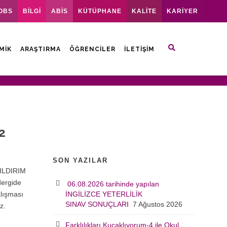
OBS
BİLGİ
ABİS
KÜTÜPHANE
KALİTE
KARİYER
MIK
ARAŞTIRMA
ÖĞRENCILER
İLETIŞIM
2
SON YAZILAR
YILDIRIM
dergide
06.08.2026 tarihinde yapılan
alışması
İNGİLİZCE YETERLİLİK
SINAV SONUÇLARI
7 Ağustos 2026
z.
Farklılıkları Kucaklıyorum-4 ile Okul