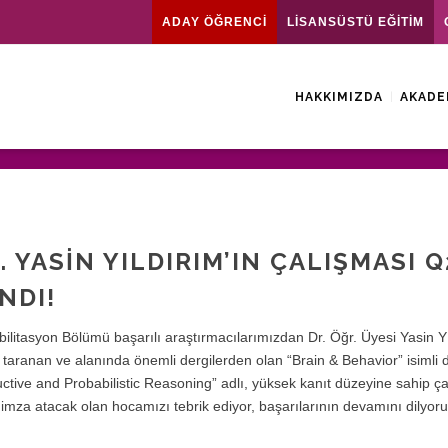
ADAY ÖĞRENCİ
LİSANSÜSTÜ EĞİTİM
HAKKIMIZDA
AKADE
 YASIN YILDIRIM’IN ÇALIŞMASI Q
NDI!
abilitasyon Bölümü başarılı araştırmacılarımızdan Dr. Öğr. Üyesi Yasin 
aranan ve alanında önemli dergilerden olan “Brain & Behavior” isimli 
ctive and Probabilistic Reasoning” adlı, yüksek kanıt düzeyine sahip ç
imza atacak olan hocamızı tebrik ediyor, başarılarının devamını dilyoru