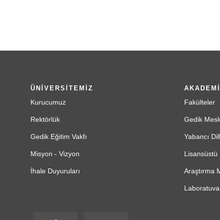
ÜNİVERSİTEMİZ
AKADEM
Kurucumuz
Fakülteler
Rektörlük
Gedik Mesl
Gedik Eğitim Vakfı
Yabancı Dil
Misyon - Vizyon
Lisansüstü 
İhale Duyuruları
Araştırma M
Laboratuvar