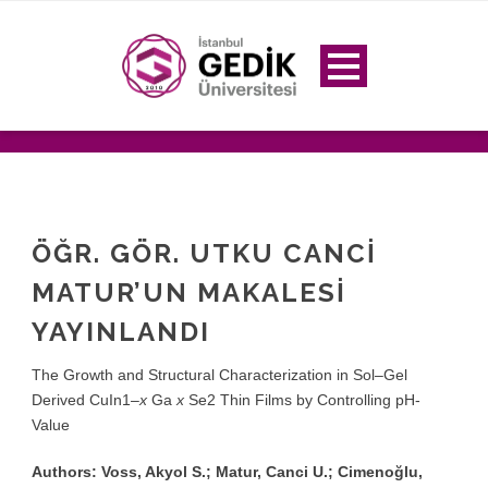
ÖĞR. GÖR. UTKU CANCI
MATUR’UN MAKALESI
YAYINLANDI
The Growth and Structural Characterization in Sol–Gel
Derived CuIn
1–
x
Ga
x
Se
2
Thin Films by Controlling pH-
Value
Authors:
Voss, Akyol S.; Matur, Canci U.; Cimenoğlu,