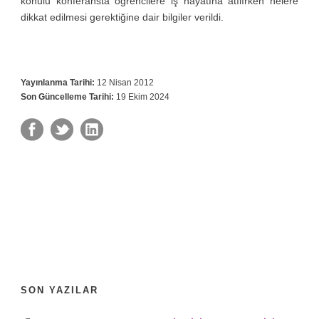
konulu konferansta öğrencilere iş hayatına atılırken nelere
dikkat edilmesi gerektiğine dair bilgiler verildi.
Yayınlanma Tarihi:
12 Nisan 2012
Son Güncelleme Tarihi:
19 Ekim 2024
SON YAZILAR