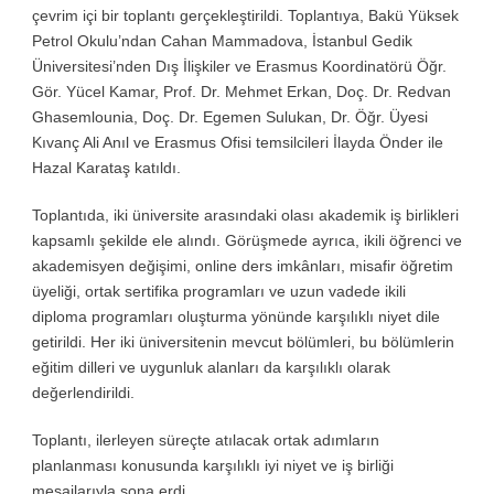
çevrim içi bir toplantı gerçekleştirildi. Toplantıya, Bakü Yüksek
Petrol Okulu’ndan Cahan Mammadova, İstanbul Gedik
Üniversitesi’nden Dış İlişkiler ve Erasmus Koordinatörü Öğr.
Gör. Yücel Kamar, Prof. Dr. Mehmet Erkan, Doç. Dr. Redvan
Ghasemlounia, Doç. Dr. Egemen Sulukan, Dr. Öğr. Üyesi
Kıvanç Ali Anıl ve Erasmus Ofisi temsilcileri İlayda Önder ile
Hazal Karataş katıldı.
Toplantıda, iki üniversite arasındaki olası akademik iş birlikleri
kapsamlı şekilde ele alındı. Görüşmede ayrıca, ikili öğrenci ve
akademisyen değişimi, online ders imkânları, misafir öğretim
üyeliği, ortak sertifika programları ve uzun vadede ikili
diploma programları oluşturma yönünde karşılıklı niyet dile
getirildi. Her iki üniversitenin mevcut bölümleri, bu bölümlerin
eğitim dilleri ve uygunluk alanları da karşılıklı olarak
değerlendirildi.
Toplantı, ilerleyen süreçte atılacak ortak adımların
planlanması konusunda karşılıklı iyi niyet ve iş birliği
mesajlarıyla sona erdi.