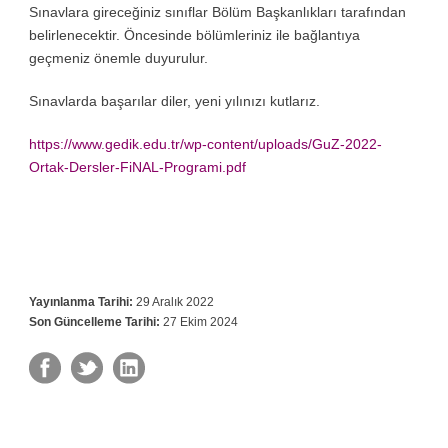
Sınavlara gireceğiniz sınıflar Bölüm Başkanlıkları tarafından
belirlenecektir. Öncesinde bölümleriniz ile bağlantıya
geçmeniz önemle duyurulur.
Sınavlarda başarılar diler, yeni yılınızı kutlarız.
https://www.gedik.edu.tr/wp-content/uploads/GuZ-2022-
Ortak-Dersler-FiNAL-Programi.pdf
Yayınlanma Tarihi:
29 Aralık 2022
Son Güncelleme Tarihi:
27 Ekim 2024