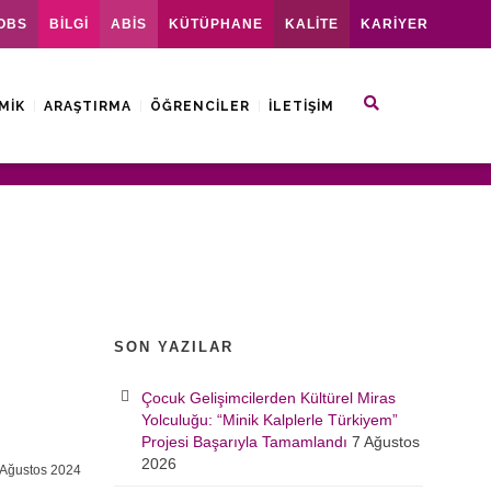
OBS
BİLGİ
ABİS
KÜTÜPHANE
KALİTE
KARİYER
MIK
ARAŞTIRMA
ÖĞRENCILER
İLETIŞIM
SON YAZILAR
Çocuk Gelişimcilerden Kültürel Miras
Yolculuğu: “Minik Kalplerle Türkiyem”
Projesi Başarıyla Tamamlandı
7 Ağustos
2026
Ağustos 2024