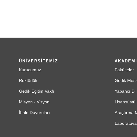
ÜNİVERSİTEMİZ
AKADEM
Kurucumuz
Fakülteler
Rektörlük
Gedik Mesl
Gedik Eğitim Vakfı
Yabancı Dil
Misyon - Vizyon
Lisansüstü 
İhale Duyuruları
Araştırma M
Laboratuvar