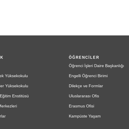
İK
ÖĞRENCİLER
Öğrenci İşleri Daire Başkanlığı
ek Yüksekokulu
Engelli Öğrenci Birimi
ler Yüksekokulu
Dilekçe ve Formlar
Eğitim Enstitüsü
Uluslararası Ofis
erkezleri
Erasmus Ofisi
lar
Kampüste Yaşam