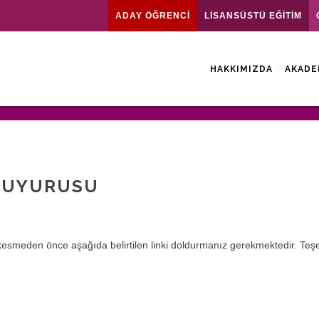
ADAY ÖĞRENCİ
LİSANSÜSTÜ EĞİTİM
HAKKIMIZDA
AKADE
DUYURUSU
 kesmeden önce aşağıda belirtilen linki doldurmanız gerekmektedir. Teş