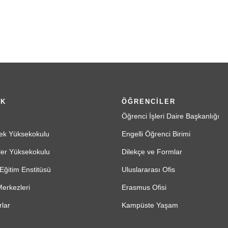
İK
ÖĞRENCİLER
Öğrenci İşleri Daire Başkanlığı
ek Yüksekokulu
Engelli Öğrenci Birimi
ler Yüksekokulu
Dilekçe ve Formlar
Eğitim Enstitüsü
Uluslararası Ofis
erkezleri
Erasmus Ofisi
lar
Kampüste Yaşam