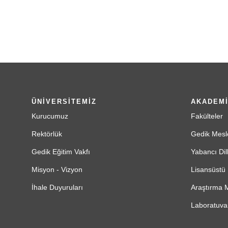
ÜNİVERSİTEMİZ
AKADEM
Kurucumuz
Fakülteler
Rektörlük
Gedik Mesl
Gedik Eğitim Vakfı
Yabancı Dil
Misyon - Vizyon
Lisansüstü 
İhale Duyuruları
Araştırma M
Laboratuvar