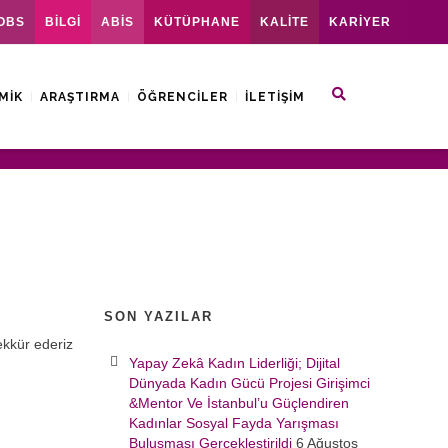
OBS
BİLGİ
ABİS
KÜTÜPHANE
KALİTE
KARİYER
MIK
ARAŞTIRMA
ÖĞRENCILER
İLETIŞIM
SON YAZILAR
ekkür ederiz
Yapay Zekâ Kadın Liderliği; Dijital
Dünyada Kadın Gücü Projesi Girişimci
&Mentor Ve İstanbul’u Güçlendiren
Kadınlar Sosyal Fayda Yarışması
Buluşması Gerçekleştirildi
6 Ağustos