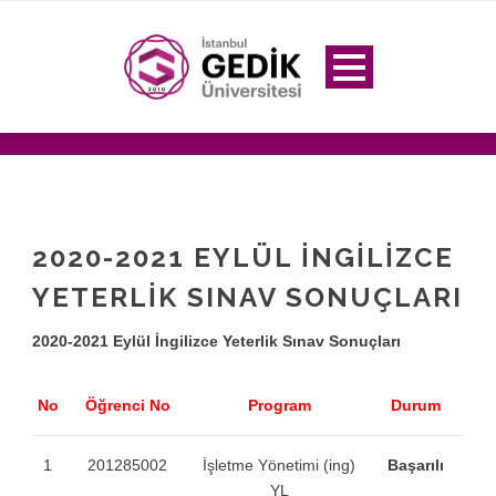
2020-2021 EYLÜL İNGILIZCE
YETERLIK SINAV SONUÇLARI
2020-2021 Eylül İngilizce Yeterlik Sınav Sonuçları
No
Öğrenci No
Program
Durum
1
201285002
İşletme Yönetimi (ing)
Başarılı
YL