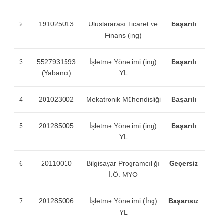
2
191025013
Uluslararası Ticaret ve
Başarılı
Finans (ing)
3
5527931593
İşletme Yönetimi (ing)
Başarılı
(Yabancı)
YL
4
201023002
Mekatronik Mühendisliği
Başarılı
5
201285005
İşletme Yönetimi (ing)
Başarılı
YL
6
20110010
Bilgisayar Programcılığı
Geçersiz
İ.Ö. MYO
7
201285006
İşletme Yönetimi (İng)
Başarısız
YL