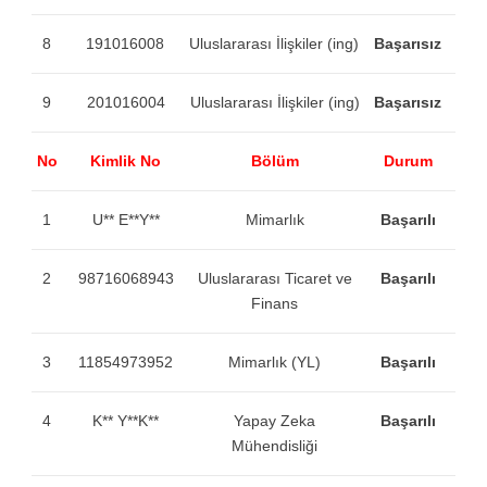
8
191016008
Uluslararası İlişkiler (ing)
Başarısız
9
201016004
Uluslararası İlişkiler (ing)
Başarısız
No
Kimlik No
Bölüm
Durum
1
U** E**Y**
Mimarlık
Başarılı
2
98716068943
Uluslararası Ticaret ve
Başarılı
Finans
3
11854973952
Mimarlık (YL)
Başarılı
4
K** Y**K**
Yapay Zeka
Başarılı
Mühendisliği